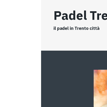
Padel Tr
il padel in Trento città